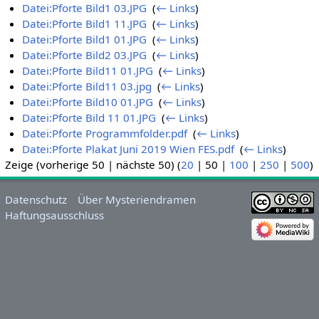
Datei:Pforte Bild1 03.JPG
‎
(
← Links
)
Datei:Pforte Bild1 11.JPG
‎
(
← Links
)
Datei:Pforte Bild1 01.JPG
‎
(
← Links
)
Datei:Pforte Bild2 03.JPG
‎
(
← Links
)
Datei:Pforte Bild11 01.JPG
‎
(
← Links
)
Datei:Pforte Bild11 03.jpg
‎
(
← Links
)
Datei:Pforte Bild10 01.JPG
‎
(
← Links
)
Datei:Pforte Bild 11 01.JPG
‎
(
← Links
)
Datei:Pforte Programmfolder.pdf
‎
(
← Links
)
Datei:Pforte Plakat Juni 2019 Wien FES.pdf
‎
(
← Links
)
Zeige (
vorherige 50
|
nächste 50
) (
20
|
50
|
100
|
250
|
500
)
Datenschutz
Über Mysteriendramen
Haftungsausschluss