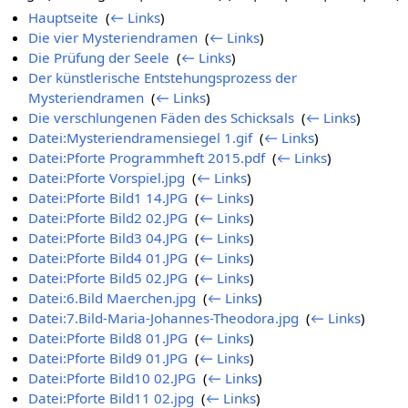
Hauptseite
‎
(
← Links
)
Die vier Mysteriendramen
‎
(
← Links
)
Die Prüfung der Seele
‎
(
← Links
)
Der künstlerische Entstehungsprozess der
Mysteriendramen
‎
(
← Links
)
Die verschlungenen Fäden des Schicksals
‎
(
← Links
)
Datei:Mysteriendramensiegel 1.gif
‎
(
← Links
)
Datei:Pforte Programmheft 2015.pdf
‎
(
← Links
)
Datei:Pforte Vorspiel.jpg
‎
(
← Links
)
Datei:Pforte Bild1 14.JPG
‎
(
← Links
)
Datei:Pforte Bild2 02.JPG
‎
(
← Links
)
Datei:Pforte Bild3 04.JPG
‎
(
← Links
)
Datei:Pforte Bild4 01.JPG
‎
(
← Links
)
Datei:Pforte Bild5 02.JPG
‎
(
← Links
)
Datei:6.Bild Maerchen.jpg
‎
(
← Links
)
Datei:7.Bild-Maria-Johannes-Theodora.jpg
‎
(
← Links
)
Datei:Pforte Bild8 01.JPG
‎
(
← Links
)
Datei:Pforte Bild9 01.JPG
‎
(
← Links
)
Datei:Pforte Bild10 02.JPG
‎
(
← Links
)
Datei:Pforte Bild11 02.jpg
‎
(
← Links
)